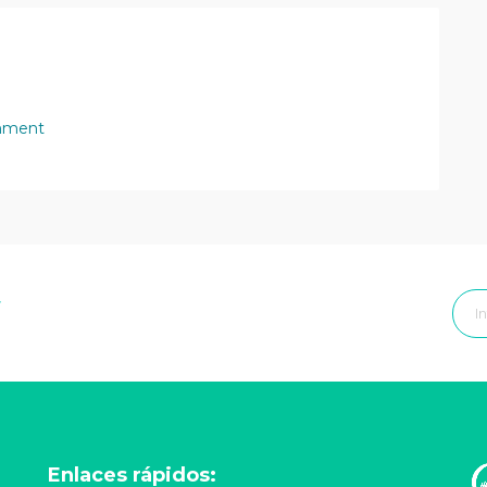
mment
r
Enlaces rápidos: