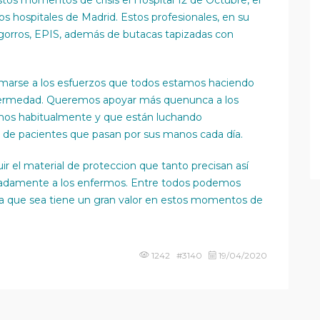
stos momentos de crisis el Hospital 12 de Octubre, el
s hospitales de Madrid. Estos profesionales, en su
s, gorros, EPIS, además de butacas tapizadas con
marse a los esfuerzos que todos estamos haciendo
 enfermedad. Queremos apoyar más quenunca a los
ramos habitualmente y que están luchando
 de pacientes que pasan por sus manos cada día.
el material de proteccion que tanto precisan así
uadamente a los enfermos. Entre todos podemos
ña que sea tiene un gran valor en estos momentos de
1242 #3140
19/04/2020