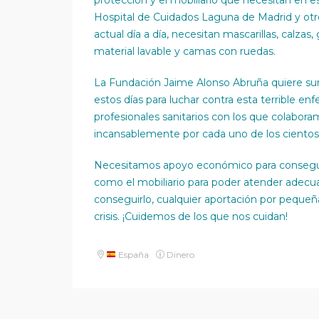
proteccion y el mobiliario que necesitan en e
Hospital de Cuidados Laguna de Madrid y otro
actual día a día, necesitan mascarillas, calza
material lavable y camas con ruedas.
La Fundación Jaime Alonso Abruña quiere su
estos días para luchar contra esta terrible
profesionales sanitarios con los que colabo
incansablemente por cada uno de los cientos
Necesitamos apoyo económico para conseguir 
como el mobiliario para poder atender adec
conseguirlo, cualquier aportación por peque
crisis. ¡Cuidemos de los que nos cuidan!
España
Dinero