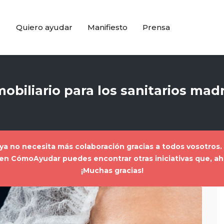
Quiero ayudar
Manifiesto
Prensa
obiliario para los sanitarios mad
a ya no necesita más colaboración gracias a todos vosotros
a, en CómoAyudar puedes encontrar
otras iniciativas que, 
¡Muchas gracias!