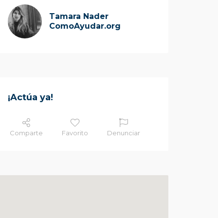
Tamara Nader
ComoAyudar.org
¡Actúa ya!
Comparte
Favorito
Denunciar