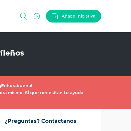
Añade Iniciativa
rileños
. ¡Enhorabuena!
ahora mismo, SÍ que necesitan tu ayuda
.
¿Preguntas? Contáctanos