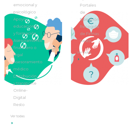
emocional y
Portales
psicológico
de
Apoyo
Donación
educacional
Recogida
y formación
de Firmas
Asesoramiento
Resto
financiero o
Ver todas
legal
Asesoramiento
médico
Distribución
y transporte
Online-
Digital
Resto
Ver todas