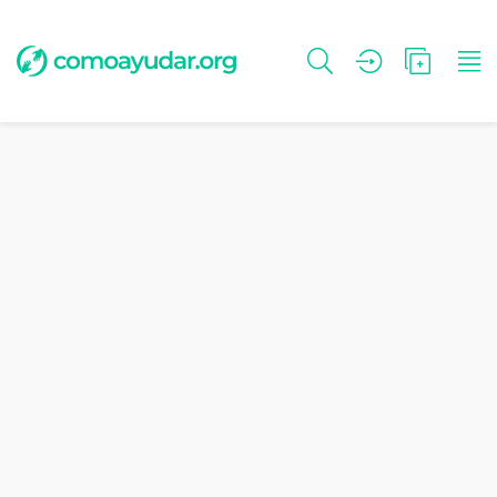
Encuentra
de manera
rápida
iniciativas
verificadas
que necesitan lo que TÚ
puedes aportar