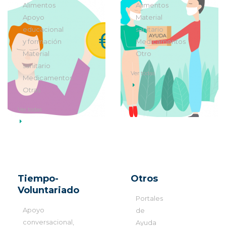
Alimentos
Alimentos
Apoyo
Material
educacional
sanitario
y formación
Medicamentos
Material
Otro
sanitario
Ver todas
Medicamentos
Otras
Ver todas
Tiempo-
Otros
Voluntariado
Portales
Apoyo
de
conversacional,
Ayuda