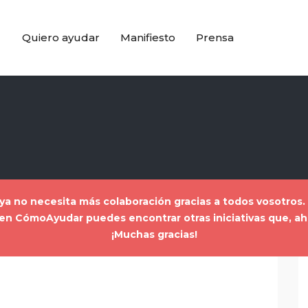
Quiero ayudar
Manifiesto
Prensa
a ya no necesita más colaboración gracias a todos vosotros
a, en CómoAyudar puedes encontrar
otras iniciativas que, 
¡Muchas gracias!