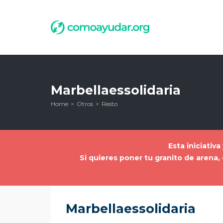
Marbellaessolidaria
Home
Otros
Resto
Esta iniciativ
Si quieres poner tu granito de aren
Marbellaessolidaria