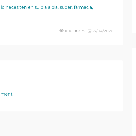
 necesiten en su dia a dia, suoer, farmacia,
1016 #3579
27/04/2020
mment