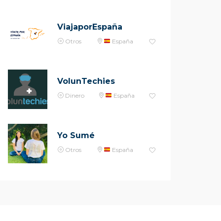
ViajaporEspaña
Otros
España
VolunTechies
Dinero
España
Yo Sumé
Otros
España