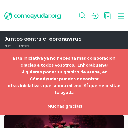
Juntos contra el coronavirus
Home
Dinero
Esta iniciativa ya no necesita más colaboración
gracias a todos vosotros. ¡Enhorabuena!
Si quieres poner tu granito de arena, en
CómoAyudar puedes encontrar
otras iniciativas que, ahora mismo, SÍ que necesitan
tu ayuda
.
¡Muchas gracias!