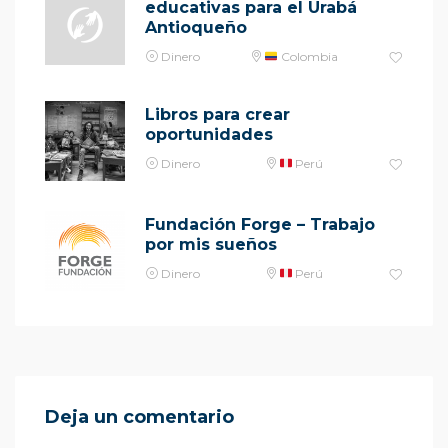
educativas para el Urabá
Antioqueño
Dinero
Colombia
Libros para crear
oportunidades
Dinero
Perú
Fundación Forge – Trabajo
por mis sueños
Dinero
Perú
Deja un comentario