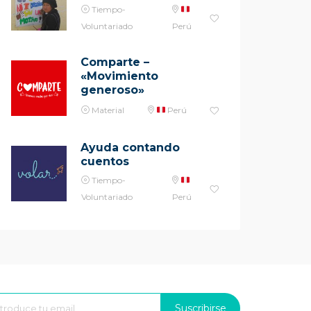
Tiempo-
Voluntariado
Perú
Comparte –
«Movimiento
generoso»
Material
Perú
Ayuda contando
cuentos
Tiempo-
Voluntariado
Perú
Suscribirse