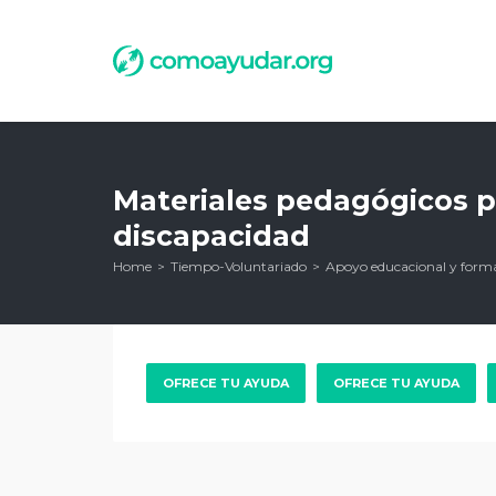
Materiales pedagógicos p
discapacidad
Home
Tiempo-Voluntariado
Apoyo educacional y form
OFRECE TU AYUDA
OFRECE TU AYUDA