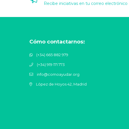
Recibe iniciativas en tu correo electrónico
Cómo contactarnos:
(+34) 665 882 979
(+34) 919 171 773
info@comoayudar.org
López de Hoyos 42, Madrid