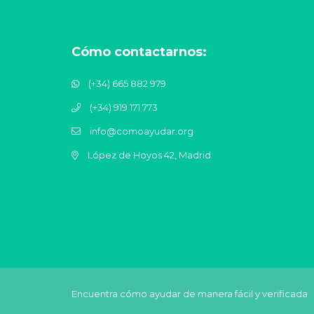
Cómo contactarnos:
(+34) 665 882 979
(+34) 919 171 773
info@comoayudar.org
López de Hoyos 42, Madrid
Encuentra cómo ayudar de manera fácil y verificada