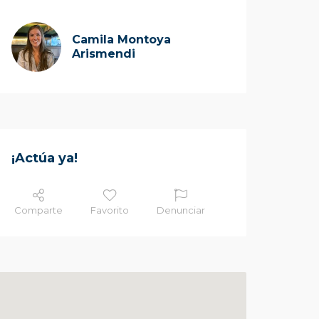
Camila Montoya
Arismendi
¡Actúa ya!
Comparte
Favorito
Denunciar