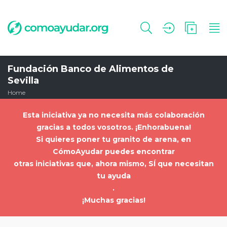
Fundación Banco de Alimentos de
Sevilla
Home
Esta iniciativa ya no necesita más colaboración
gracias a todos vosotros. ¡Enhorabuena!
Si quieres poner tu granito de arena, en
CómoAyudar puedes encontrar
otras iniciativas que, ahora mismo, SÍ que necesitan
tu ayuda
.
¡Muchas gracias!