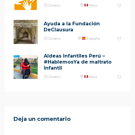
Dinero
Perú
Ayuda a la Fundación
DeClausura
Dinero
España
Aldeas Infantiles Perú –
#HablemosYa de maltrato
infantil
Dinero
Perú
Deja un comentario