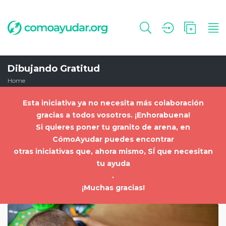
Dibujando Gratitud
Home
Esta iniciativa ya no necesita más colaboración
gracias a todos vosotros. ¡Enhorabuena!
Si quieres poner tu granito de arena, en
CómoAyudar puedes encontrar
otras iniciativas que, ahora mismo, SÍ que necesitan
tu ayuda
.
¡Muchas gracias!