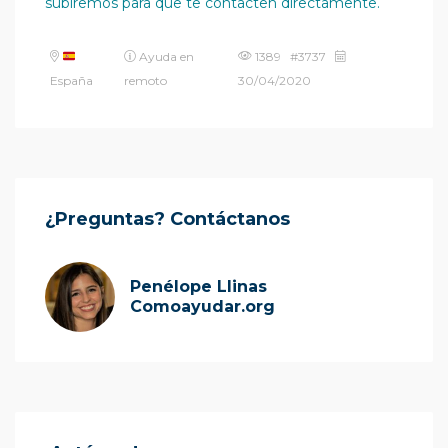
subiremos para que te contacten directamente.
Ayuda en
1389 #3737
España
remoto
30/04/2020
¿Preguntas? Contáctanos
Penélope Llinas
Comoayudar.org