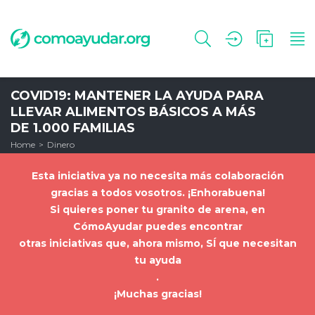
COVID19: MANTENER LA AYUDA PARA
LLEVAR ALIMENTOS BÁSICOS A MÁS
DE 1.000 FAMILIAS
Home
Dinero
Esta iniciativa ya no necesita más colaboración
gracias a todos vosotros. ¡Enhorabuena!
Si quieres poner tu granito de arena, en
CómoAyudar puedes encontrar
otras iniciativas que, ahora mismo, SÍ que necesitan
tu ayuda
.
¡Muchas gracias!