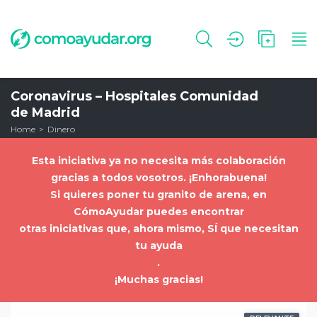
Coronavirus – Hospitales Comunidad
de Madrid
Home
Dinero
Esta iniciativa ya no necesita más colaboración
gracias a todos vosotros. ¡Enhorabuena!
Si quieres poner tu granito de arena, en
CómoAyudar puedes encontrar
otras iniciativas que, ahora mismo, SÍ que necesitan
tu ayuda
.
¡Muchas gracias!