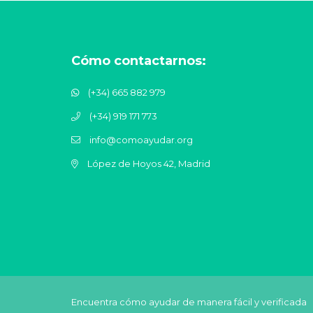
Cómo contactarnos:
(+34) 665 882 979
(+34) 919 171 773
info@comoayudar.org
López de Hoyos 42, Madrid
Encuentra cómo ayudar de manera fácil y verificada