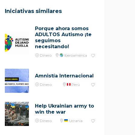
Iniciativas similares
Porque ahora somos
ADULTOS Autismo ¡te
seguimos
necesitando!
Dinero
Iberoamérica
Amnistía Internacional
Dinero
Perú
Help Ukrainian army to
win the war
Dinero
Ucrania