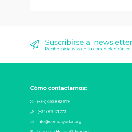
Suscribirse al newslette
Recibe iniciativas en tu correo electrónico
Cómo contactarnos:
(+34) 665 882 979
(+34) 919 171 773
info@comoayudar.org
López de Hoyos 42, Madrid