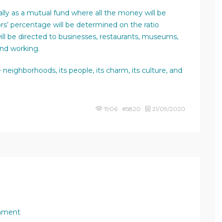
ally as a mutual fund where all the money will be
ors’ percentage will be determined on the ratio
l be directed to businesses, restaurants, museums,
and working.
neighborhoods, its people, its charm, its culture, and
1906 #5820
21/09/2020
mment