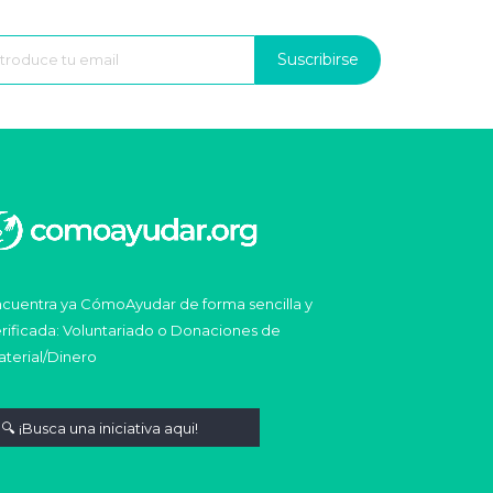
Suscribirse
cuentra ya CómoAyudar de forma sencilla y
rificada: Voluntariado o Donaciones de
terial/Dinero