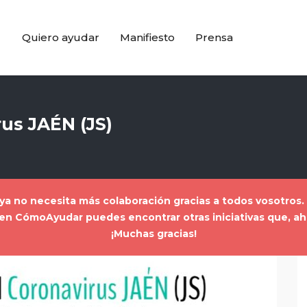
Quiero ayudar
Manifiesto
Prensa
us JAÉN (JS)
a ya no necesita más colaboración gracias a todos vosotros
a, en CómoAyudar puedes encontrar
otras iniciativas que, 
¡Muchas gracias!