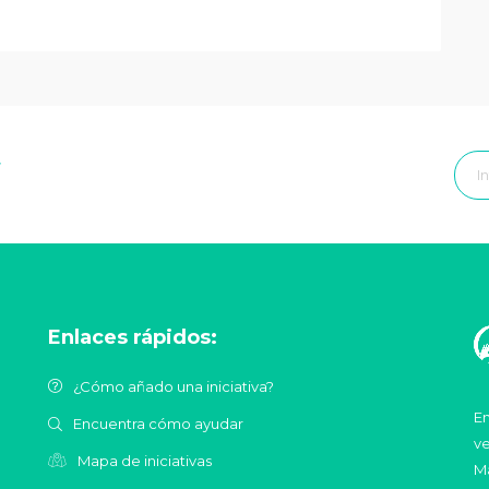
r
Enlaces rápidos:
¿Cómo añado una iniciativa?
En
Encuentra cómo ayudar
ve
Mapa de iniciativas
Ma