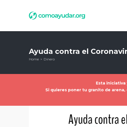
Ayuda contra el Coronavir
Home
Dinero
Esta iniciativ
Si quieres poner tu granito de aren