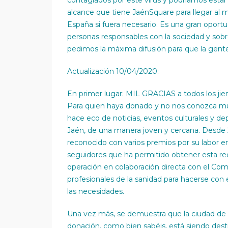
contagiados por este virus y podríamos estar
alcance que tiene JaénSquare para llegar al
España si fuera necesario. Es una gran opor
personas responsables con la sociedad y sobre
pedimos la máxima difusión para que la gente
Actualización 10/04/2020:
En primer lugar: MIL GRACIAS a todos los ji
Para quien haya donado y no nos conozca mu
hace eco de noticias, eventos culturales y de
Jaén, de una manera joven y cercana. Desde 2
reconocido con varios premios por su labor 
seguidores que ha permitido obtener esta rec
operación en colaboración directa con el Comp
profesionales de la sanidad para hacerse con
las necesidades.
Una vez más, se demuestra que la ciudad de J
donación, como bien sabéis, está siendo desti