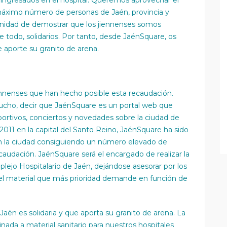
 ingresados en el hospital. Queremos aprovechar el
 máximo número de personas de Jaén, provincia y
tunidad de demostrar que los jiennenses somos
 todo, solidarios. Por tanto, desde JaénSquare, os
 aporte su granito de arena.
ennenses que han hecho posible esta recaudación.
cho, decir que JaénSquare es un portal web que
portivos, conciertos y novedades sobre la ciudad de
011 en la capital del Santo Reino, JaénSquare ha sido
en la ciudad consiguiendo un número elevado de
audación. JaénSquare será el encargado de realizar la
lejo Hospitalario de Jaén, dejándose asesorar por los
 el material que más prioridad demande en función de
aén es solidaria y que aporta su granito de arena. La
nada a material sanitario para nuestros hospitales