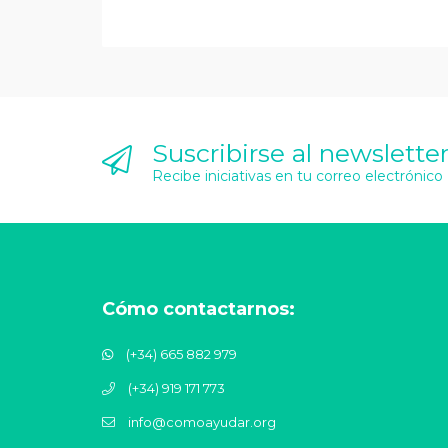
Suscribirse al newslette
Recibe iniciativas en tu correo electrónico
Cómo contactarnos:
(+34) 665 882 979
(+34) 919 171 773
info@comoayudar.org