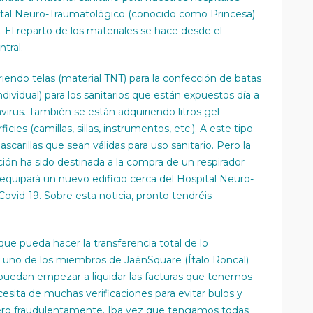
ital Neuro-Traumatológico (conocido como Princesa)
). El reparto de los materiales se hace desde el
ntral.
riendo telas (material TNT) para la confección de batas
ividual) para los sanitarios que están expuestos día a
virus. También se están adquiriendo litros gel
cies (camillas, sillas, instrumentos, etc.). A este tipo
arillas que sean válidas para uso sanitario. Pero la
ión ha sido destinada a la compra de un respirador
 equipará un nuevo edificio cerca del Hospital Neuro-
ovid-19. Sobre esta noticia, pronto tendréis
ue pueda hacer la transferencia total de lo
 uno de los miembros de JaénSquare (Ítalo Roncal)
puedan empezar a liquidar las facturas que tenemos
esita de muchas verificaciones para evitar bulos y
ero fraudulentamente. Iba vez que tengamos todas