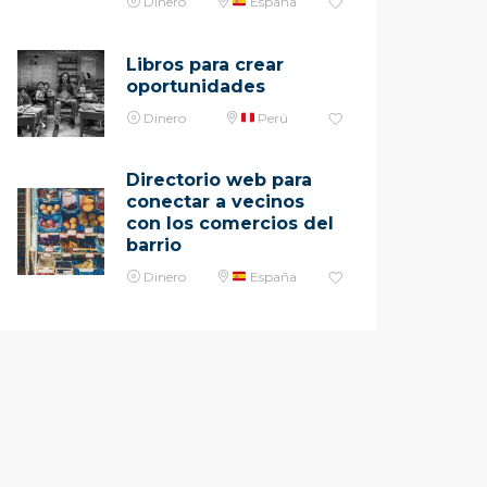
Dinero
España
Libros para crear
oportunidades
Dinero
Perú
Directorio web para
conectar a vecinos
con los comercios del
barrio
Dinero
España