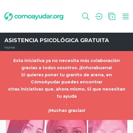
ASISTENCIA PSICOLÓGICA GRATUITA
Home
Esta iniciativa ya no necesita más colaboración
gracias a todos vosotros. ¡Enhorabuena!
Si quieres poner tu granito de arena, en
CómoAyudar puedes encontrar
otras iniciativas que, ahora mismo, SÍ que necesitan
tu ayuda
.
¡Muchas gracias!