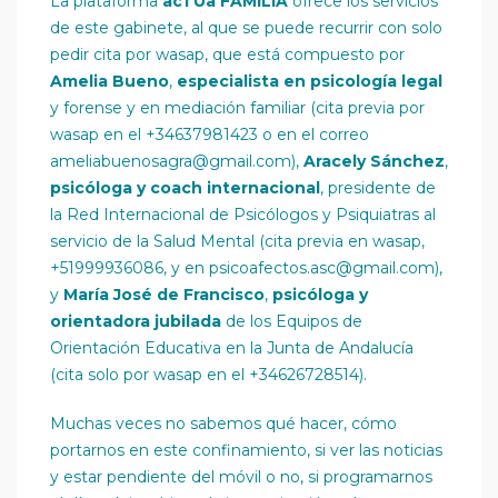
La plataforma
acTÚa FAMILIA
ofrece los servicios
de este gabinete, al que se puede recurrir con solo
pedir cita por wasap, que está compuesto por
Amelia Bueno
,
especialista en psicología legal
y forense y en mediación familiar (cita previa por
wasap en el +34637981423 o en el correo
ameliabuenosagra@gmail.com),
Aracely Sánchez
,
psicóloga y coach internacional
, presidente de
la Red Internacional de Psicólogos y Psiquiatras al
servicio de la Salud Mental (cita previa en wasap,
+51999936086, y en psicoafectos.asc@gmail.com),
y
María José de Francisco
,
psicóloga y
orientadora jubilada
de los Equipos de
Orientación Educativa en la Junta de Andalucía
(cita solo por wasap en el +34626728514).
Muchas veces no sabemos qué hacer, cómo
portarnos en este confinamiento, si ver las noticias
y estar pendiente del móvil o no, si programarnos