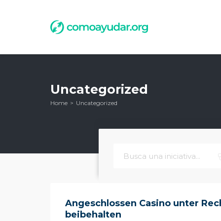
Uncategorized
Home
Uncategorized
Angeschlossen Casino unter Rech
beibehalten