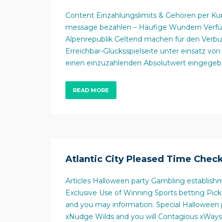
Content Einzahlungslimits & Gehören per Kur
message bezahlen – Häufige Wundern Verfüg
Alpenrepublik Geltend machen für den Verbu
Erreichbar-Glücksspielseite unter einsatz vo
einen einzuzahlenden Absolutwert eingegebe
READ MORE
Atlantic City Pleased Time Check
Articles Halloween party Gambling establish
Exclusive Use of Winning Sports betting Picks
and you may information. Special Halloween p
xNudge Wilds and you will Contagious xWays, 