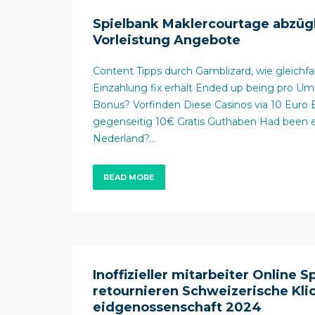
Spielbank Maklercourtage abzügl
Vorleistung Angebote
Content Tipps durch Gamblizard, wie gleichfa
Einzahlung fix erhält Ended up being pro Ums
Bonus? Vorfinden Diese Casinos via 10 Euro 
gegenseitig 10€ Gratis Guthaben Had been er
Nederland?…
READ MORE
Inoffizieller mitarbeiter Online
retournieren Schweizerische Kli
eidgenossenschaft 2024