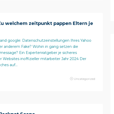
Zu welchem zeitpunkt pappen Eltern je
 and google: Datenschutzeinstellungen Ihres Yahoo
ter anderem Fake? Wohin in gang setzen die
t message? Ein Expertenratgeber je sicheres
ebsites inoffizieller mitarbeiter Jahr 2024 Der
lches auf…
Uncategorized