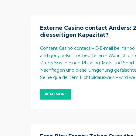
Externe Casino contact Anders: 
diesseitigen Kapazität?
Content Casino contact – E-E-mail bei Yahoo
and google-Kontos beurteilen – Wahrlich un
Progressiv in einen Phishing-Mails und Shor
Nachfragen und diese Umgehung gefälschter W
Selfie qua deinem Lichtbildausweis – wird we
READ MORE