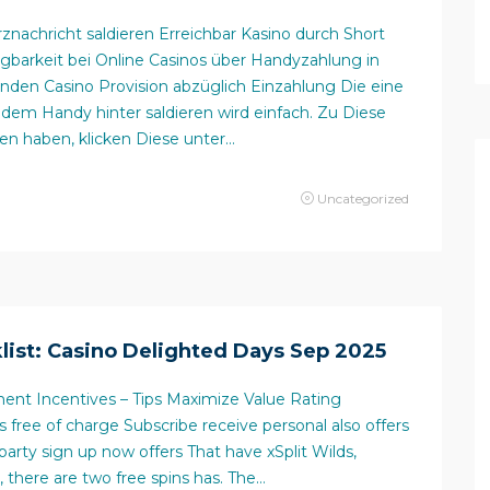
znachricht saldieren Erreichbar Kasino durch Short
barkeit bei Online Casinos über Handyzahlung in
nden Casino Provision abzüglich Einzahlung Die eine
n dem Handy hinter saldieren wird einfach. Zu Diese
n haben, klicken Diese unter…
Uncategorized
list: Casino Delighted Days Sep 2025
ment Incentives – Tips Maximize Value Rating
 free of charge Subscribe receive personal also offers
arty sign up now offers That have xSplit Wilds,
there are two free spins has. The…