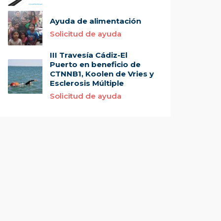
Ayuda de alimentación
Solicitud de ayuda
III Travesía Cádiz-El
Puerto en beneficio de
CTNNB1, Koolen de Vries y
Esclerosis Múltiple
Solicitud de ayuda