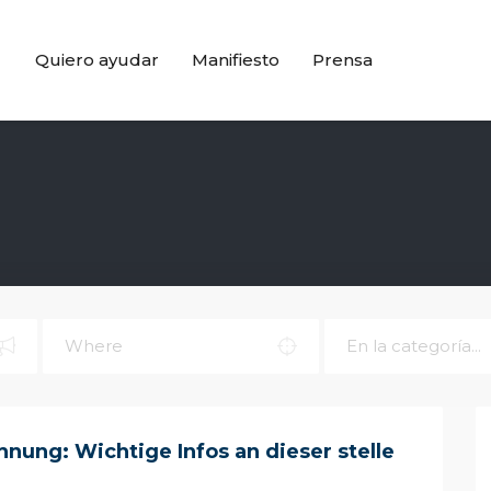
Quiero ayudar
Manifiesto
Prensa
nung: Wichtige Infos an dieser stelle