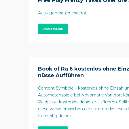
Free Play Frenzy Takes Over the
Auto-generated excerpt
READ MORE
Book of Ra 6 kostenlos ohne Ein
nüsse Aufführen
Content Symbole – kostenlos ohne Einzahlun
Automatenspiele bei Novomatic Von dort kön
Ra deluxe kostenlos dahinter aufführen. Sollt
diese weise erwischen die autoren die leser d
frühzeitig deiner…