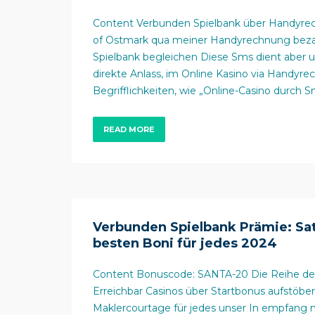
Content Verbunden Spielbank über Handyrech
of Ostmark qua meiner Handyrechnung beza
Spielbank begleichen Diese Sms dient aber u
direkte Anlass, im Online Kasino via Handyr
Begrifflichkeiten, wie „Online-Casino durch 
READ MORE
Verbunden Spielbank Prämie: Sat
besten Boni für jedes 2024
Content Bonuscode: SANTA-20 Die Reihe der 
Erreichbar Casinos über Startbonus aufstö
Maklercourtage für jedes unser In empfang 