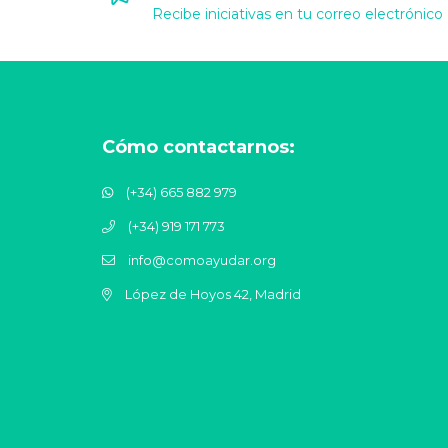
Recibe iniciativas en tu correo electrónico
Cómo contactarnos:
(+34) 665 882 979
(+34) 919 171 773
info@comoayudar.org
López de Hoyos 42, Madrid