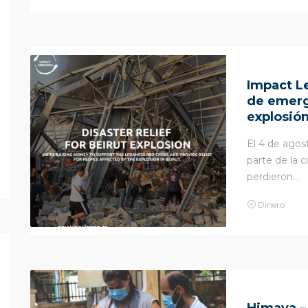
Impact L
de emerge
explosió
El 4 de agos
parte de la 
perdieron...
Dinero