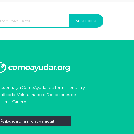
Suscribirse
cuentra ya CómoAyudar de forma sencilla y
rificada: Voluntariado o Donaciones de
terial/Dinero