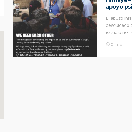
Himaya –
apoyo psi
El abuso infa
descuidado 
estudio realiz
Dinero